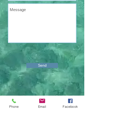
Send
Phone
Email
Facebook